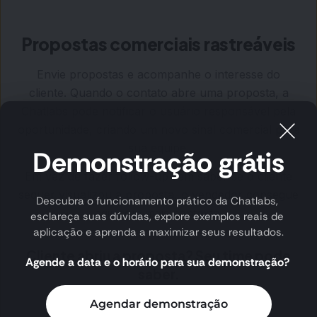
Propostas comerciais rastreáveis
Envie propostas e acompanhe o interesse do
cliente. Quando o contato abre uma proposta, a
Chatlabs pode notificar o usuário responsável pela
oportunidade, criando um novo sinal comercial para
sua equipe.
Demonstração grátis
Em vez de fazer follow-up sem saber se o cliente
sequer visualizou a proposta, o vendedor consegue
Descubra o funcionamento prático da Chatlabs, 
agir com mais contexto.
esclareça suas dúvidas, explore exemplos reais de 
aplicação e aprenda a maximizar seus resultados.
Cliente abriu a proposta? Seu time pode
Agende a data e o horário para sua demonstração? 
saber.
Agendar demonstração