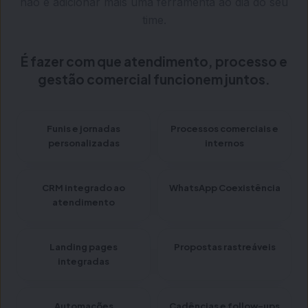
não é adicionar mais uma ferramenta ao dia do seu
time.
É fazer com que atendimento, processo e
gestão comercial funcionem juntos.
Funis e jornadas
Processos comerciais e
personalizadas
internos
CRM integrado ao
WhatsApp Coexistência
atendimento
Landing pages
Propostas rastreáveis
integradas
Automações
Cadências e follow-ups