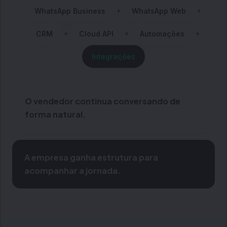
+
+
WhatsApp Business
WhatsApp Web
+
+
+
CRM
Cloud API
Automações
Integrações
O vendedor continua conversando de
forma natural.
A empresa ganha estrutura para
acompanhar a jornada.