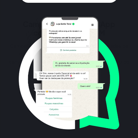
Campanhas de WhatsApp
conectadas ao CRM
Campanhas não precisam funcionar separadas da
operação comercial. Com a Chatlabs, uma
campanha pode gerar uma nova jornada dentro do
CRM.
Campanha enviada
Contato responde