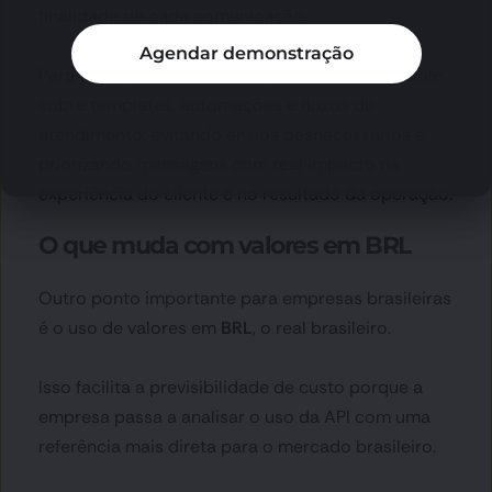
finalidade de cada comunicação.
Agendar demonstração
Para as empresas, a mudança exige mais controle 
sobre templates, automações e fluxos de 
atendimento, evitando envios desnecessários e 
priorizando mensagens com real impacto na 
experiência do cliente e no resultado da operação.
O que muda com valores em BRL
Outro ponto importante para empresas brasileiras 
é o uso de valores em 
BRL
, o real brasileiro.
Isso facilita a previsibilidade de custo porque a 
empresa passa a analisar o uso da API com uma 
referência mais direta para o mercado brasileiro.